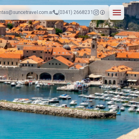
ntas@suncetravel.com.ar
(0341) 2668231