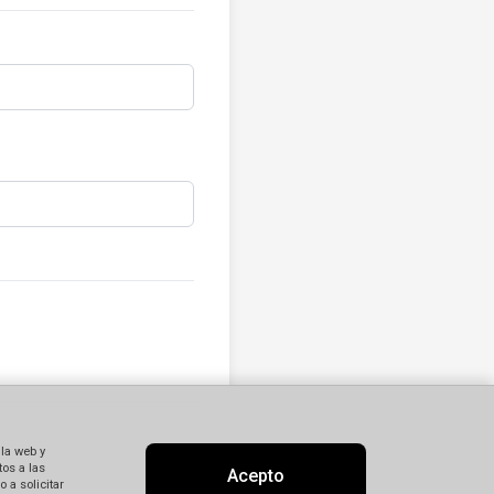
 la web y
os a las
Acepto
 a solicitar