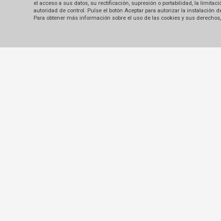
el acceso a sus datos, su rectificación, supresión o portabilidad, la limi
autoridad de control. Pulse el botón Aceptar para autorizar la instalación
Para obtener más información sobre el uso de las cookies y sus derechos, 