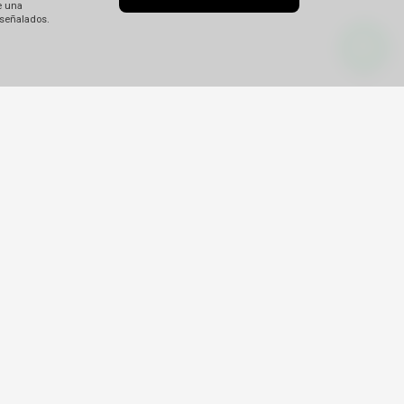
e una
 señalados.