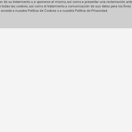
tación de su tratamiento u a oponerse al mismo, así como a presentar una reclamación ant
 de todas las cookies, así como el tratamiento y comunicación de sus datos para los fines
acceda a nuestra Política de Cookies o a nuestra Política de Privacidad